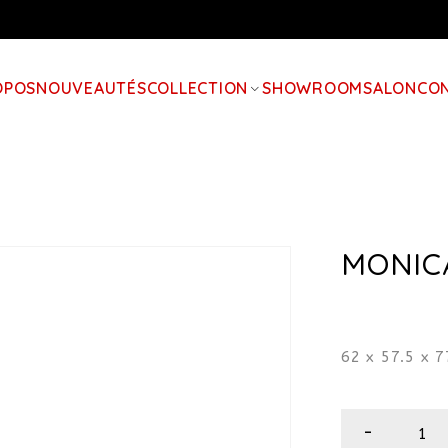
OPOS
NOUVEAUTÉS
COLLECTION
SHOWROOM
SALON
CO
MONIC
62 x 57.5 x 