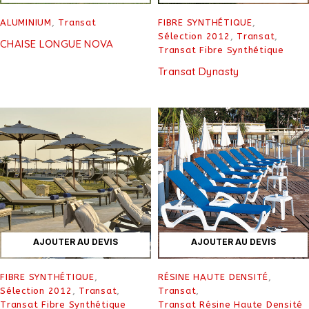
ALUMINIUM
,
Transat
FIBRE SYNTHÉTIQUE
,
Sélection 2012
,
Transat
,
CHAISE LONGUE NOVA
Transat Fibre Synthétique
Transat Dynasty
AJOUTER AU DEVIS
AJOUTER AU DEVIS
FIBRE SYNTHÉTIQUE
,
RÉSINE HAUTE DENSITÉ
,
Sélection 2012
,
Transat
,
Transat
,
Transat Fibre Synthétique
Transat Résine Haute Densité