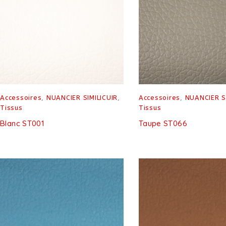
Accessoires
,
NUANCIER SIMILICUIR
,
Accessoires
,
NUANCIER S
Tissus
Tissus
Blanc ST001
Taupe ST066