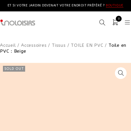
ET SI VOTRE JARDIN DEVENAIT VOTRE ENDROIT PRÉFÉRÉ ?
BOUTIQUE
0
Accueil
/
Accessoires
/
Tissus
/
TOILE EN PVC
/
Toile en
PVC : Beige
SOLD OUT