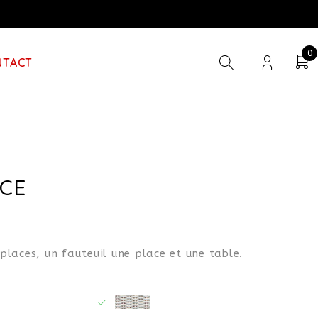
0
NTACT
CE
places, un fauteuil une place et une table.