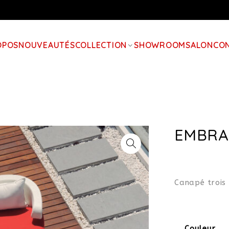
OPOS
NOUVEAUTÉS
COLLECTION
SHOWROOM
SALON
CO
EMBRA
Canapé trois 
Couleur