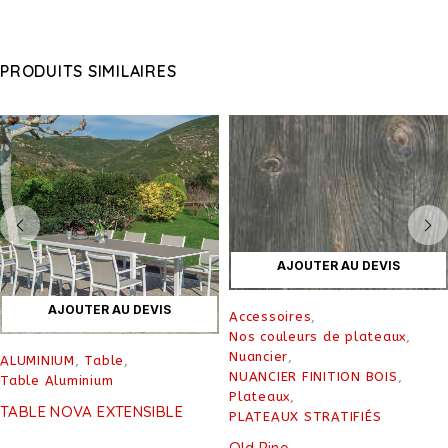
PRODUITS SIMILAIRES
AJOUTER AU DEVIS
AJOUTER AU DEVIS
Accessoires
,
Nos couleurs de plateaux
,
Nuancier
,
ALUMINIUM
,
Table
,
NUANCIER FINITION BOIS
,
Table Aluminium
Plateaux
,
TABLE NOVA EXTENSIBLE
PLATEAUX STRATIFIÉS
Old Pine