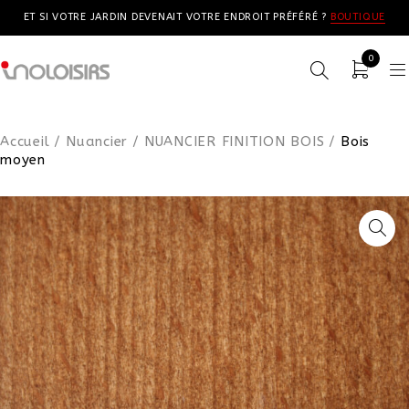
ET SI VOTRE JARDIN DEVENAIT VOTRE ENDROIT PRÉFÉRÉ ?
BOUTIQUE
0
Accueil
/
Nuancier
/
NUANCIER FINITION BOIS
/
Bois
moyen