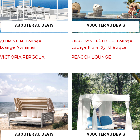
AJOUTER AU DEVIS
AJOUTER AU DEVIS
ALUMINIUM
,
Lounge
,
FIBRE SYNTHÉTIQUE
,
Lounge
,
Lounge Aluminium
Lounge Fibre Synthétique
VICTORIA PERGOLA
PEACOK LOUNGE
AJOUTER AU DEVIS
AJOUTER AU DEVIS